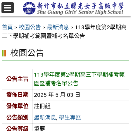
跳
至
選
主
單
首頁
>
校園公告
>
最新消息
>
113學年度第2學期高
要
三下學期補考範圍暨補考名單公告
內
容
校園公告
區
113學年度第2學期高三下學期補考範
公告主旨
圍暨補考名單公告
發佈日期
2025 年 5 月 03 日
發佈單位
註冊組
公告類別
最新消息
,
學生專區
公告等級
重要