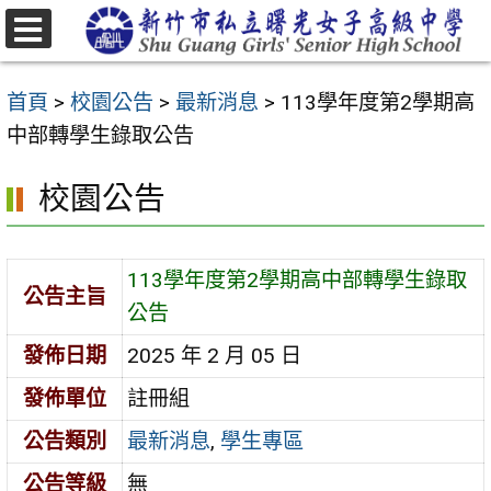
跳
至
選
主
單
首頁
>
校園公告
>
最新消息
>
113學年度第2學期高
要
中部轉學生錄取公告
內
容
校園公告
區
113學年度第2學期高中部轉學生錄取
公告主旨
公告
發佈日期
2025 年 2 月 05 日
發佈單位
註冊組
公告類別
最新消息
,
學生專區
公告等級
無