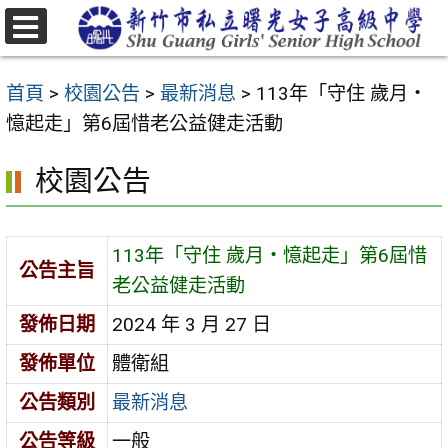
跳
至
選
主
單
首頁
>
校園公告
>
最新消息
>
113年「守住 歲月・
要
憶起走」第6屆惜老公益健走活動
內
容
校園公告
區
113年「守住 歲月・憶起走」第6屆惜
公告主旨
老公益健走活動
發佈日期
2024 年 3 月 27 日
發佈單位
體衛組
公告類別
最新消息
公告等級
一般