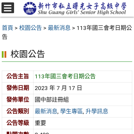
跳
至
選
主
單
首頁
>
校園公告
>
最新消息
>
113年國三會考日期公
要
告
內
容
校園公告
區
公告主旨
113年國三會考日期公告
發佈日期
2023 年 7 月 17 日
發佈單位
國中部註冊組
公告類別
最新消息
,
學生專區
,
升學訊息
公告等級
重要