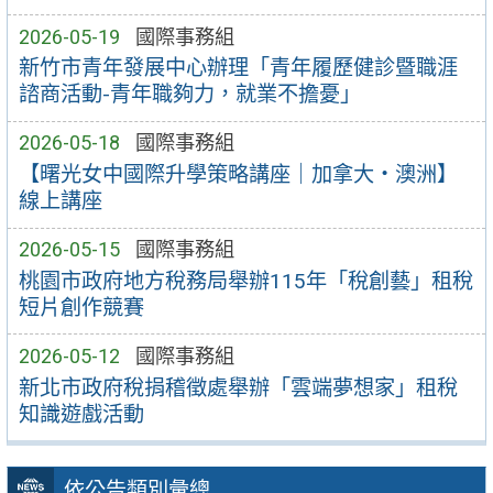
2026-05-19
國際事務組
新竹市青年發展中心辦理「青年履歷健診暨職涯
諮商活動-青年職夠力，就業不擔憂」
2026-05-18
國際事務組
【曙光女中國際升學策略講座｜加拿大・澳洲】
線上講座
2026-05-15
國際事務組
桃園市政府地方稅務局舉辦115年「稅創藝」租稅
短片創作競賽
2026-05-12
國際事務組
新北市政府稅捐稽徵處舉辦「雲端夢想家」租稅
知識遊戲活動
依公告類別彙總