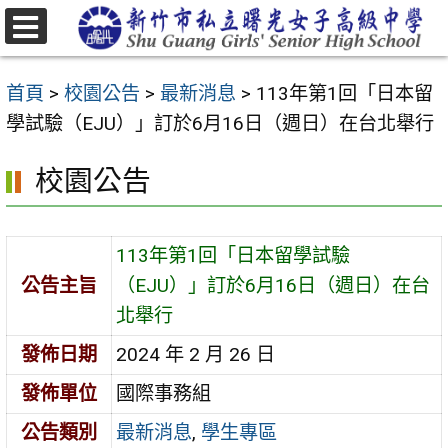
跳
至
選
主
單
首頁
>
校園公告
>
最新消息
>
113年第1回「日本留
要
學試驗（EJU）」訂於6月16日（週日）在台北舉行
內
容
校園公告
區
113年第1回「日本留學試驗
公告主旨
（EJU）」訂於6月16日（週日）在台
北舉行
發佈日期
2024 年 2 月 26 日
發佈單位
國際事務組
公告類別
最新消息
,
學生專區