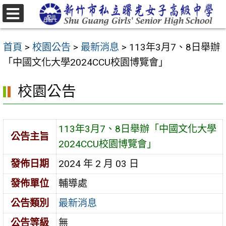
跳
至
選
主
單
首頁
>
校園公告
>
最新消息
>
113年3月7、8日舉辦
要
「中國文化大學2024CCU校園博覽會」
內
容
校園公告
區
113年3月7、8日舉辦「中國文化大學
公告主旨
2024CCU校園博覽會」
發佈日期
2024 年 2 月 03 日
發佈單位
輔導處
公告類別
最新消息
公告等級
無