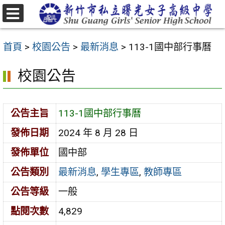
跳
至
選
主
單
首頁
>
校園公告
>
最新消息
>
113-1國中部行事曆
要
內
校園公告
容
區
公告主旨
113-1國中部行事曆
發佈日期
2024 年 8 月 28 日
發佈單位
國中部
公告類別
最新消息
,
學生專區
,
教師專區
公告等級
一般
點閱次數
4,829