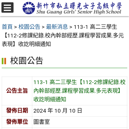
跳
至
選
主
單
首頁
>
校園公告
>
最新消息
>
113-1 高二三學生
要
【112-2修課紀錄.校內幹部經歷.課程學習成果.多元
內
表現】收訖明細通知
容
區
校園公告
113-1 高二三學生【112-2修課紀錄.校
公告主旨
內幹部經歷.課程學習成果.多元表現】
收訖明細通知
發佈日期
2024 年 10 月 10 日
發佈單位
圖書室