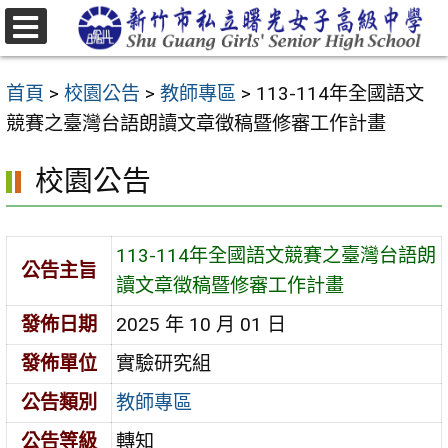
跳
至
選
主
單
首頁
>
校園公告
>
教師專區
>
113-114年全國語文
要
競賽之臺灣台語朗讀文章徵稿暨修審工作計畫
內
容
校園公告
區
113-114年全國語文競賽之臺灣台語朗
公告主旨
讀文章徵稿暨修審工作計畫
發佈日期
2025 年 10 月 01 日
發佈單位
實驗研究組
公告類別
教師專區
公告等級
轉知