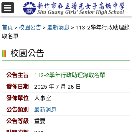
跳
至
選
主
單
首頁
>
校園公告
>
最新消息
>
113-2學年行政助理錄
要
取名單
內
容
校園公告
區
公告主旨
113-2學年行政助理錄取名單
發佈日期
2025 年 7 月 28 日
發佈單位
人事室
公告類別
最新消息
公告等級
重要