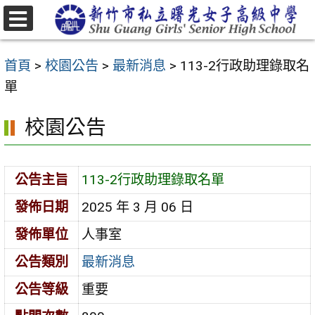
跳
至
選
主
單
首頁
>
校園公告
>
最新消息
>
113-2行政助理錄取名
要
單
內
容
校園公告
區
公告主旨
113-2行政助理錄取名單
發佈日期
2025 年 3 月 06 日
發佈單位
人事室
公告類別
最新消息
公告等級
重要