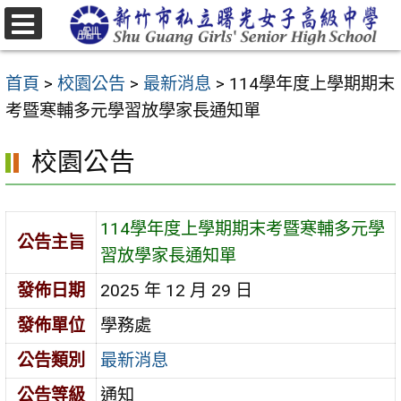
跳
至
選
主
單
首頁
>
校園公告
>
最新消息
>
114學年度上學期期末
要
考暨寒輔多元學習放學家長通知單
內
容
校園公告
區
114學年度上學期期末考暨寒輔多元學
公告主旨
習放學家長通知單
發佈日期
2025 年 12 月 29 日
發佈單位
學務處
公告類別
最新消息
公告等級
通知