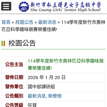
跳
至
選
主
單
首頁
>
校園公告
>
最新消息
>
114學年度新竹市奧林
要
匹亞科學趣味競賽榮獲佳績!
內
容
校園公告
區
114學年度新竹市奧林匹亞科學趣味競
公告主旨
賽榮獲佳績!
發佈日期
2026 年 1 月 20 日
發佈單位
國中部課研組
公告類別
最新消息
,
榮譽榜
公告等級
狂賀