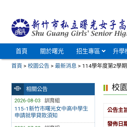
跳
至
主
要
內
容
首頁
關於曙光
招生專區
升學
區
首頁
>
校園公告
>
最新消息
>
114學年度第2
校
相關公告
2026-08-03
訓育組
115-1新竹市曙光女中高中學生
公告主
申請就學貸款須知
發佈日