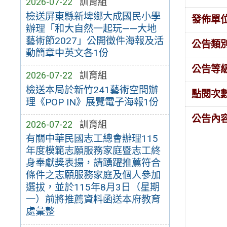
2026-07-22
訓育組
檢送屏東縣新埤鄉大成國民小學
發佈單
辦理「和大自然一起玩——大地
藝術節2027」公開徵件海報及活
公告類
動簡章中英文各1份
公告等
2026-07-22
訓育組
檢送本局於新竹241藝術空間辦
點閱次
理《POP IN》展覽電子海報1份
公告內
2026-07-22
訓育組
有關中華民國志工總會辦理115
年度模範志願服務家庭暨志工終
身奉獻獎表揚，請踴躍推薦符合
條件之志願服務家庭及個人參加
選拔，並於115年8月3日（星期
一）前將推薦資料函送本府教育
處彙整