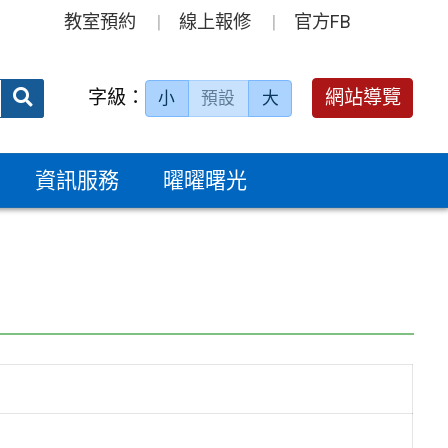
教室預約
線上報修
官方FB
送出
字級：
網站導覽
小
預設
大
搜
尋：
資訊服務
曜曜曙光