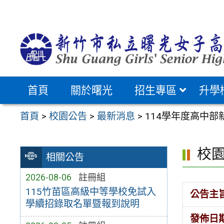
跳
至
主
要
內
容
首頁
關於曙光
招生專區
升學
區
首頁
>
校園公告
>
最新消息
>
114學年度高中
校
相關公告
2026-08-06
註冊組
115竹苗區高級中等學校免試入
公告主
學續招錄取名單暨報到說明
發佈日