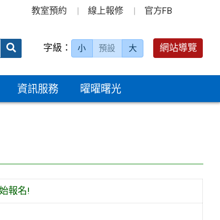
教室預約
線上報修
官方FB
送出
字級：
網站導覽
小
預設
大
搜
尋：
資訊服務
曜曜曙光
始報名!