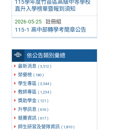
115學年度竹苗區高級中等學校
直升入學榜單暨報到須知
2026-05-25
註冊組
115-1 高中部轉學考簡章公告
依公告類別彙總
最新消息
( 3,512 )
榮譽榜
( 180 )
學生專區
( 3,544 )
教師專區
( 1,234 )
獎助學金
( 121 )
升學訊息
( 616 )
競賽資訊
( 617 )
師生研習及營隊資訊
( 1,810 )