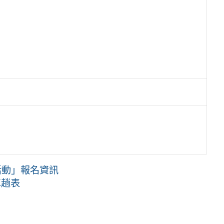
；
活動」報名資訊
車趟表