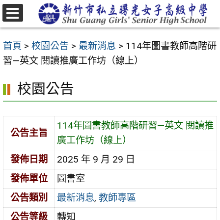
跳
至
選
主
單
首頁
>
校園公告
>
最新消息
>
114年圖書教師高階研
要
習—英文 閱讀推廣工作坊（線上）
內
容
校園公告
區
114年圖書教師高階研習—英文 閱讀推
公告主旨
廣工作坊（線上）
發佈日期
2025 年 9 月 29 日
發佈單位
圖書室
公告類別
最新消息
,
教師專區
公告等級
轉知