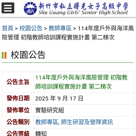
跳
至
選
主
單
首頁
>
校園公告
>
教師專區
>
114年度戶外與海洋風
要
險管理 初階教師培訓課程實施計畫 第二梯次
內
容
校園公告
區
114年度戶外與海洋風險管理 初階教
公告主旨
師培訓課程實施計畫 第二梯次
發佈日期
2025 年 9 月 17 日
發佈單位
實驗研究組
公告類別
教師專區
,
師生研習及營隊資訊
公告等級
轉知