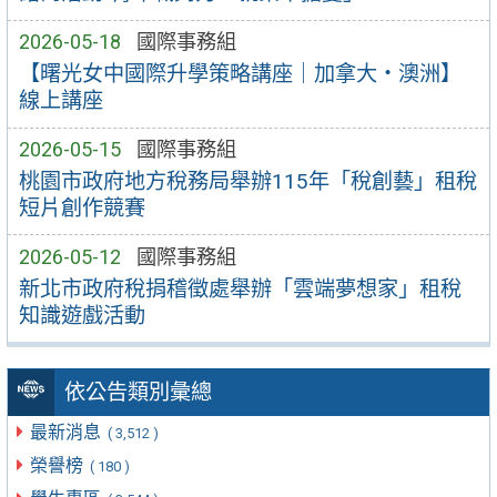
2026-05-18
國際事務組
【曙光女中國際升學策略講座｜加拿大・澳洲】
線上講座
2026-05-15
國際事務組
桃園市政府地方稅務局舉辦115年「稅創藝」租稅
短片創作競賽
2026-05-12
國際事務組
新北市政府稅捐稽徵處舉辦「雲端夢想家」租稅
知識遊戲活動
依公告類別彙總
最新消息
( 3,512 )
榮譽榜
( 180 )