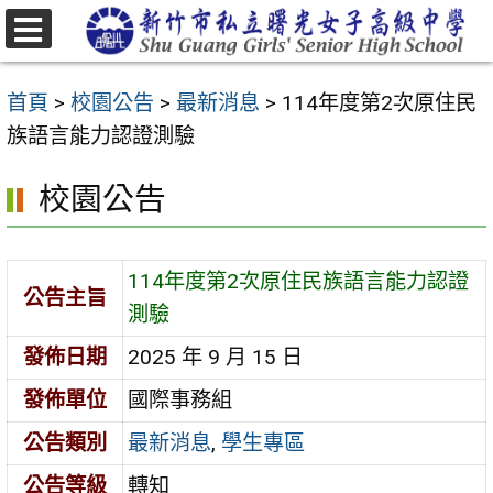
跳
至
選
主
單
首頁
>
校園公告
>
最新消息
>
114年度第2次原住民
要
族語言能力認證測驗
內
容
校園公告
區
114年度第2次原住民族語言能力認證
公告主旨
測驗
發佈日期
2025 年 9 月 15 日
發佈單位
國際事務組
公告類別
最新消息
,
學生專區
公告等級
轉知