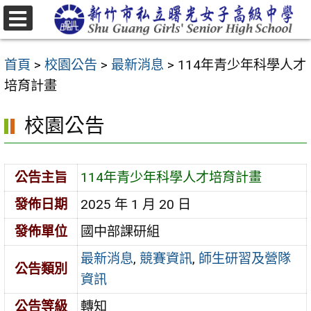
跳
至
選
主
單
首頁
>
校園公告
>
最新消息
>
114年青少年科學人才
要
培育計畫
內
容
校園公告
區
公告主旨
114年青少年科學人才培育計畫
發佈日期
2025 年 1 月 20 日
發佈單位
國中部課研組
最新消息
,
競賽資訊
,
師生研習及營隊
公告類別
資訊
公告等級
轉知