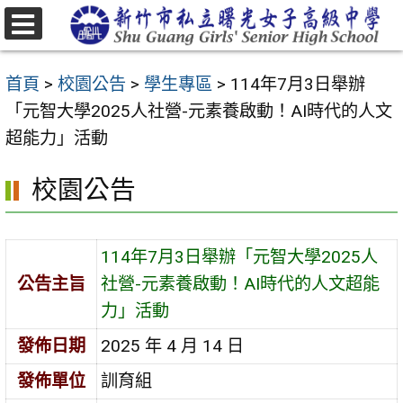
跳
至
選
主
單
首頁
>
校園公告
>
學生專區
>
114年7月3日舉辦
要
「元智大學2025人社營-元素養啟動！AI時代的人文
內
超能力」活動
容
區
校園公告
114年7月3日舉辦「元智大學2025人
公告主旨
社營-元素養啟動！AI時代的人文超能
力」活動
發佈日期
2025 年 4 月 14 日
發佈單位
訓育組