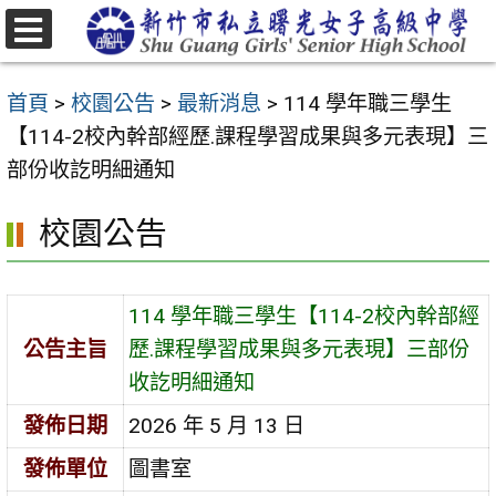
跳
至
選
主
單
首頁
>
校園公告
>
最新消息
>
114 學年職三學生
要
【114-2校內幹部經歷.課程學習成果與多元表現】三
內
部份收訖明細通知
容
區
校園公告
114 學年職三學生【114-2校內幹部經
公告主旨
歷.課程學習成果與多元表現】三部份
收訖明細通知
發佈日期
2026 年 5 月 13 日
發佈單位
圖書室