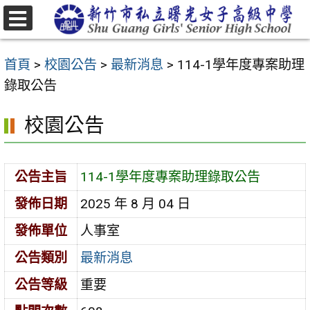
跳
至
選
主
單
首頁
>
校園公告
>
最新消息
>
114-1學年度專案助理
要
錄取公告
內
容
校園公告
區
公告主旨
114-1學年度專案助理錄取公告
發佈日期
2025 年 8 月 04 日
發佈單位
人事室
公告類別
最新消息
公告等級
重要