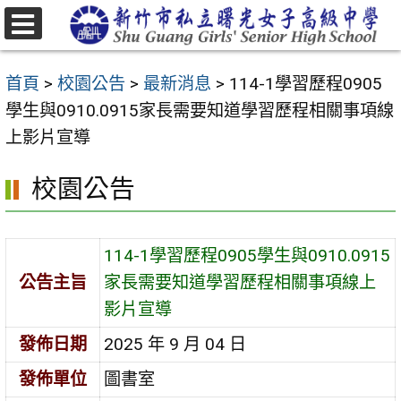
跳
至
選
主
單
首頁
>
校園公告
>
最新消息
>
114-1學習歷程0905
要
學生與0910.0915家長需要知道學習歷程相關事項線
內
上影片宣導
容
區
校園公告
114-1學習歷程0905學生與0910.0915
公告主旨
家長需要知道學習歷程相關事項線上
影片宣導
發佈日期
2025 年 9 月 04 日
發佈單位
圖書室