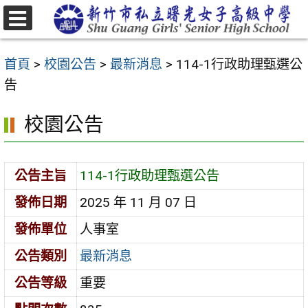
跳
至
選
主
單
首頁
>
校園公告
>
最新消息
>
114-1行政助理甄選公
要
告
內
容
校園公告
區
公告主旨
114-1行政助理甄選公告
發佈日期
2025 年 11 月 07 日
發佈單位
人事室
公告類別
最新消息
公告等級
重要