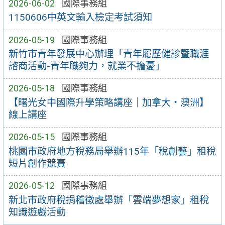
2026-06-02
國際事務組
1150606中英文輸入檢定考試須知
2026-05-19
國際事務組
新竹市青年發展中心辦理「青年履歷健診暨職涯
諮商活動-青年職夠力，就業不擔憂」
2026-05-18
國際事務組
【曙光女中國際升學策略講座｜加拿大・澳洲】
線上講座
2026-05-15
國際事務組
桃園市政府地方稅務局舉辦115年「稅創藝」租稅
短片創作競賽
2026-05-12
國際事務組
新北市政府稅捐稽徵處舉辦「雲端夢想家」租稅
知識遊戲活動