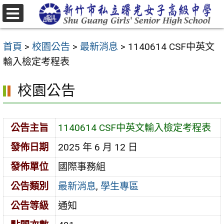
跳
至
選
主
單
首頁
>
校園公告
>
最新消息
>
1140614 CSF中英文
要
輸入檢定考程表
內
容
校園公告
區
公告主旨
1140614 CSF中英文輸入檢定考程表
發佈日期
2025 年 6 月 12 日
發佈單位
國際事務組
公告類別
最新消息
,
學生專區
公告等級
通知