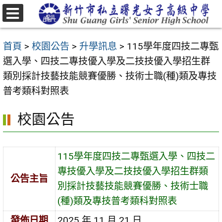
跳
至
選
主
單
首頁
>
校園公告
>
升學訊息
>
115學年度四技二專甄
要
選入學、四技二專技優入學及二技技優入學招生群
內
類別採計技藝技能競賽優勝、技術士職(種)類及專技
容
普考類科對照表
區
校園公告
115學年度四技二專甄選入學、四技二
專技優入學及二技技優入學招生群類
公告主旨
別採計技藝技能競賽優勝、技術士職
(種)類及專技普考類科對照表
發佈日期
2025 年 11 月 21 日