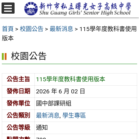
跳
至
選
主
單
首頁
>
校園公告
>
最新消息
>
115學年度教科書使用
要
版本
內
容
校園公告
區
公告主旨
115學年度教科書使用版本
發佈日期
2026 年 6 月 02 日
發佈單位
國中部課研組
公告類別
最新消息
,
學生專區
公告等級
通知