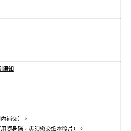
到須知
週內補交）。
可用隨身碟，毋須繳交紙本照片）。