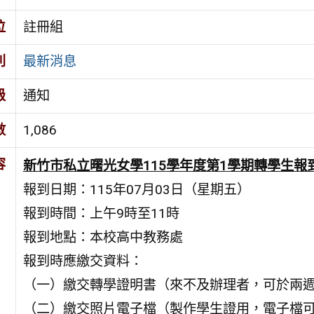
位
註冊組
別
最新消息
級
通知
數
1,086
容
新竹市私立曙光女學
115
學年度第1
學期轉學生報
報到日期：115年07月03日（星期五）
報到時間：上午9時至11時
報到地點：本校高中教務處
報到時應繳交資料：
（一）繳交轉學證明書（來不及辦理者，可於兩
（二）繳交照片電子檔（製作學生證用，電子檔