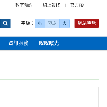
教室預約
線上報修
官方FB
送出
字級：
網站導覽
小
預設
大
搜
尋：
資訊服務
曜曜曙光