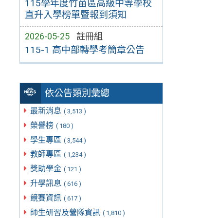
115學年度竹苗區高級中等學校
直升入學榜單暨報到須知
2026-05-25
註冊組
115-1 高中部轉學考簡章公告
依公告類別彙總
最新消息
( 3,513 )
榮譽榜
( 180 )
學生專區
( 3,544 )
教師專區
( 1,234 )
獎助學金
( 121 )
升學訊息
( 616 )
競賽資訊
( 617 )
師生研習及營隊資訊
( 1,810 )