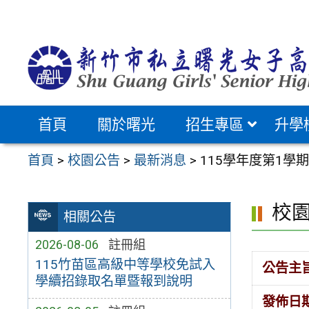
跳
至
主
要
內
容
首頁
關於曙光
招生專區
升學
區
首頁
>
校園公告
>
最新消息
>
115學年度第1學
校
相關公告
2026-08-06
註冊組
115竹苗區高級中等學校免試入
公告主
學續招錄取名單暨報到說明
發佈日