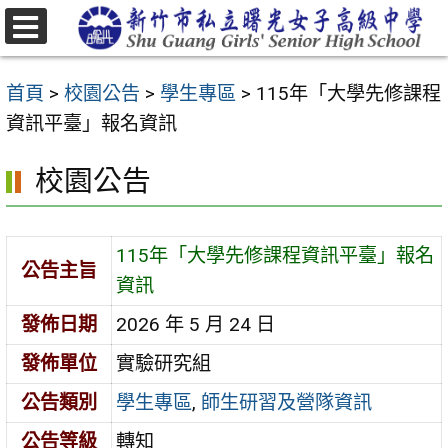
跳
至
選
主
單
首頁
>
校園公告
>
學生專區
>
115年「大學先修課程
要
資訊平臺」報名資訊
內
容
校園公告
區
115年「大學先修課程資訊平臺」報名
公告主旨
資訊
發佈日期
2026 年 5 月 24 日
發佈單位
實驗研究組
公告類別
學生專區
,
師生研習及營隊資訊
公告等級
轉知