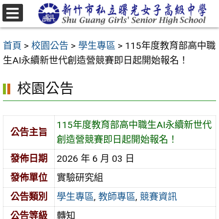
跳
至
選
主
單
首頁
>
校園公告
>
學生專區
>
115年度教育部高中職
要
生AI永續新世代創造營競賽即日起開始報名！
內
容
校園公告
區
115年度教育部高中職生AI永續新世代
公告主旨
創造營競賽即日起開始報名！
發佈日期
2026 年 6 月 03 日
發佈單位
實驗研究組
公告類別
學生專區
,
教師專區
,
競賽資訊
公告等級
轉知