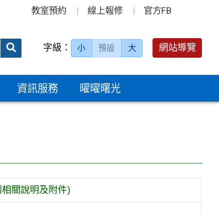
教室預約
線上報修
官方FB
送出
字級：
網站導覽
小
預設
大
搜
尋：
資訊服務
曜曜曙光
到相關說明及附件)