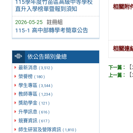
115學年度竹苗區高級中等學校
相關附
直升入學榜單暨報到須知
2026-05-25
註冊組
115-1 高中部轉學考簡章公告
相關連
依公告類別彙總
【
最新消息
( 3,512 )
【
榮譽榜
( 180 )
學生專區
( 3,544 )
教師專區
( 1,234 )
獎助學金
( 121 )
升學訊息
( 616 )
競賽資訊
( 617 )
師生研習及營隊資訊
( 1,810 )