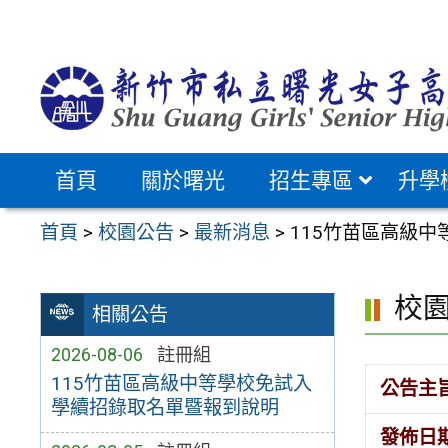
跳
至
主
要
內
容
首頁
關於曙光
招生專區
升學
區
首頁
>
校園公告
>
最新消息
>
115竹苗區高級中
校
相關公告
2026-08-06
註冊組
115竹苗區高級中等學校免試入
公告主
學續招錄取名單暨報到說明
發佈日