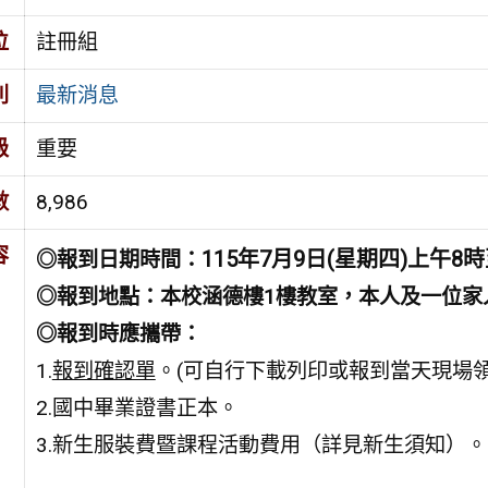
位
註冊組
別
最新消息
級
重要
數
8,986
容
115年7月9日(星期四)上午8時
◎報到日期時間：
◎報到地點：本校涵德樓1樓教室，
本人及一位家
◎報到時應攜帶：
1.
報到確認單
。(可自行下載列印或報到當天現場領
2.國中畢業證書正本。
3.新生服裝費暨課程活動費用（詳見新生須知）。