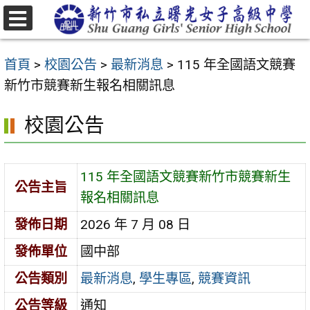
跳
至
選
主
單
首頁
>
校園公告
>
最新消息
>
115 年全國語文競賽
要
新竹市競賽新生報名相關訊息
內
容
校園公告
區
115 年全國語文競賽新竹市競賽新生
公告主旨
報名相關訊息
發佈日期
2026 年 7 月 08 日
發佈單位
國中部
公告類別
最新消息
,
學生專區
,
競賽資訊
公告等級
通知