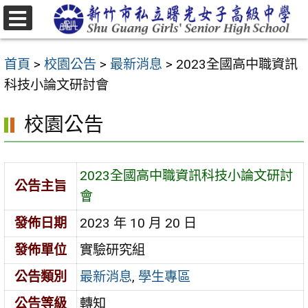
跳
至
選
主
單
首頁
>
校園公告
>
最新消息
>
2023全國高中職資訊
要
科技小論文研討會
內
容
校園公告
區
2023全國高中職資訊科技小論文研討
公告主旨
會
發佈日期
2023 年 10 月 20 日
發佈單位
實驗研究組
公告類別
最新消息
,
學生專區
公告等級
轉知