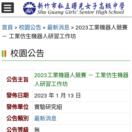
跳
至
選
主
單
首頁
>
校園公告
>
最新消息
>
2023工業機器人競賽
要
－ 工業仿生機器人研習工作坊
內
容
校園公告
區
2023工業機器人競賽 － 工業仿生機器
公告主旨
人研習工作坊
發佈日期
2023 年 1 月 13 日
發佈單位
實驗研究組
公告類別
最新消息
公告等級
無