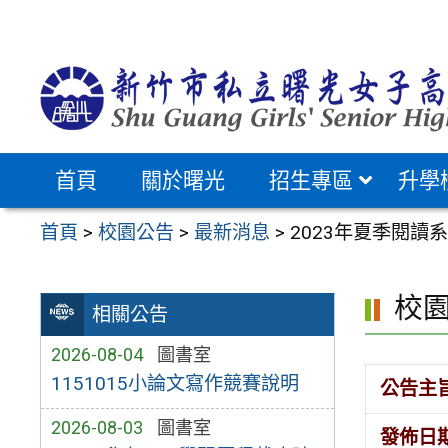
跳
至
主
要
內
容
首頁
關於曙光
招生專區
升學
區
首頁
>
校園公告
>
最新消息
>
2023年夏季閱讀
校
相關公告
2026-08-04
圖書室
1151015小論文寫作競賽說明
公告主
2026-08-03
圖書室
發佈日