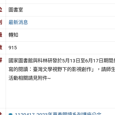
位
圖書室
別
最新消息
級
轉知
數
915
容
國家圖書館與科林研發於5月13日至6月17日期間
寫的閱讀：臺灣文學視野下的影視創作」，請師生
活動相關請見附件~
1120417-2023年夏季閱讀系列講座公文
件