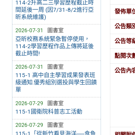
114-2升高二三學習歷程截止時
間延後一周 (因7/31-8/2進行亞
發佈單
昕系統維護)
公告類
2026-07-31
圖書室
亞昕校務系統緊急暫停使用，
公告等
114-2學習歷程作品上傳將延後
截止時間!
點閱次
2026-07-31
圖書室
公告內
115-1 高中自主學習成果發表班
級通知.優秀組別選投與學生回饋
單
2026-07-29
圖書室
115-1國衛院科普志工活動
2026-07-29
圖書室
115-1「從新竹看見海洋──食魚
相關附