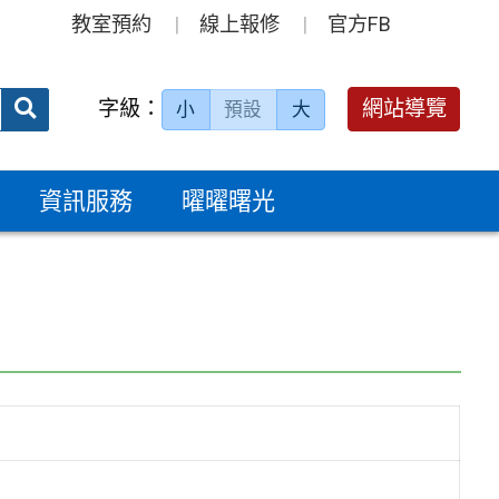
教室預約
線上報修
官方FB
送出
字級：
網站導覽
小
預設
大
搜
尋：
資訊服務
曜曜曙光