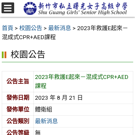
跳
至
選
主
單
首頁
>
校園公告
>
最新消息
>
2023年救護E起來－
要
混成式CPR+AED課程
內
容
校園公告
區
2023年救護E起來－混成式CPR+AED
公告主旨
課程
發佈日期
2023 年 8 月 21 日
發佈單位
體衛組
公告類別
最新消息
公告等級
無