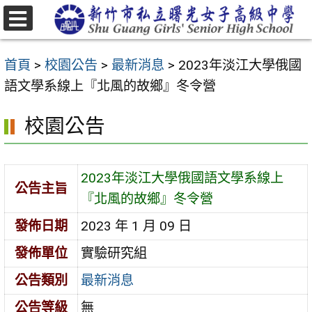
跳
至
選
主
單
首頁
>
校園公告
>
最新消息
>
2023年淡江大學俄國
要
語文學系線上『北風的故鄉』冬令營
內
容
校園公告
區
2023年淡江大學俄國語文學系線上
公告主旨
『北風的故鄉』冬令營
發佈日期
2023 年 1 月 09 日
發佈單位
實驗研究組
公告類別
最新消息
公告等級
無