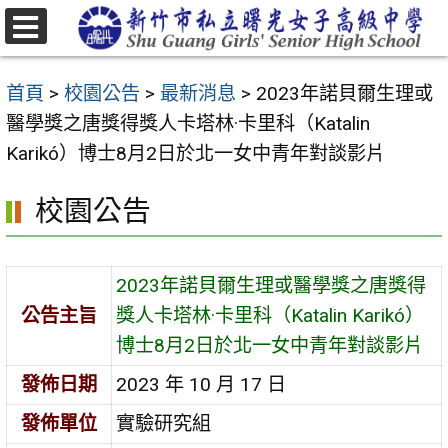
跳
至
選
主
單
首頁
>
校園公告
>
最新消息
>
2023年諾貝爾生理或
要
醫學獎之唐獎得獎人卡塔林·卡里科（Katalin
內
Karikó）博士8月2日於北一女中青年對談影片
容
區
校園公告
2023年諾貝爾生理或醫學獎之唐獎得
公告主旨
獎人卡塔林·卡里科（Katalin Karikó）
博士8月2日於北一女中青年對談影片
發佈日期
2023 年 10 月 17 日
發佈單位
實驗研究組