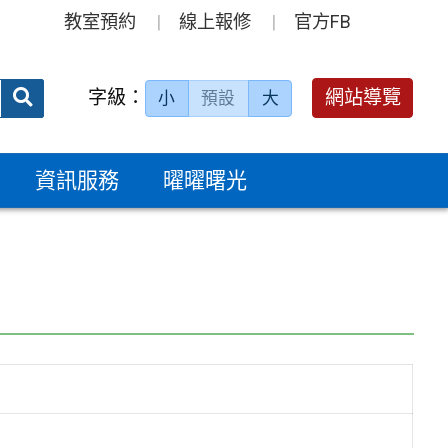
教室預約
線上報修
官方FB
送出
字級：
網站導覽
小
預設
大
搜
尋：
資訊服務
曜曜曙光