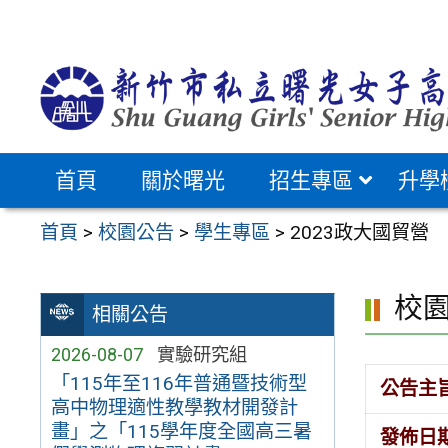
跳
至
主
要
內
容
首頁
關於曙光
招生專區
升學
區
首頁
>
校園公告
>
學生專區
>
2023政大國貿營
校
相關公告
2026-08-07
實驗研究組
「115年至116年普通暨技術型
公告主
高中物理適性教學教材開發計
畫」之「115學年度全國高三暑
發佈日