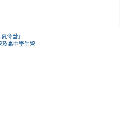
人夏令營」
師營及高中學生營