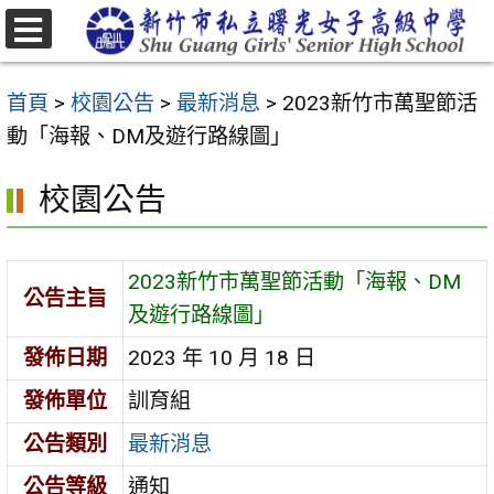
跳
至
選
主
單
首頁
>
校園公告
>
最新消息
>
2023新竹市萬聖節活
要
動「海報、DM及遊行路線圖」
內
容
校園公告
區
2023新竹市萬聖節活動「海報、DM
公告主旨
及遊行路線圖」
發佈日期
2023 年 10 月 18 日
發佈單位
訓育組
公告類別
最新消息
公告等級
通知