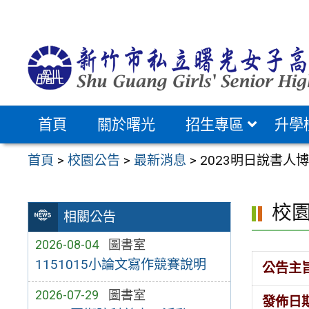
跳
至
主
要
內
容
首頁
關於曙光
招生專區
升學
區
首頁
>
校園公告
>
最新消息
>
2023明日說書人
校
相關公告
2026-08-04
圖書室
1151015小論文寫作競賽說明
公告主
2026-07-29
圖書室
發佈日