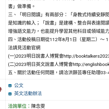
書」做準備。
三、「明日閱讀」有兩部分：「身教式持續安靜閱
是知識的輸入；「說書」是建構、整合與表達閱
增強語文能力，也能提升學習其他科目或領域能
四、活動投稿日期從112年8月1日（星期二）～ 1
法請見活動官網
(一)2023明日說書人博覽會http://booktalkers2023.r
(二)2023明日英文說書人博覽會http://englishbooktalk
五、關於活動任何問題，請洽洪顥芸專任助理03-4227
公文
件
英文活動辦法
洽詢單位：
陳念雯