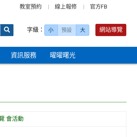
教室預約
線上報修
官方FB
送出
字級：
網站導覽
小
預設
大
搜
尋：
資訊服務
曜曜曙光
覽 會活動