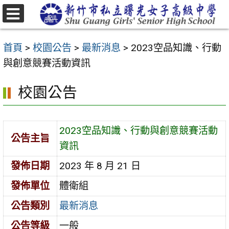
跳
至
選
主
單
首頁
>
校園公告
>
最新消息
>
2023空品知識、行動
要
與創意競賽活動資訊
內
容
校園公告
區
2023空品知識、行動與創意競賽活動
公告主旨
資訊
發佈日期
2023 年 8 月 21 日
發佈單位
體衛組
公告類別
最新消息
公告等級
一般