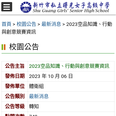
跳
至
選
主
單
首頁
>
校園公告
>
最新消息
>
2023空品知識、行動
要
與創意競賽資訊
內
容
校園公告
區
公告主旨
2023空品知識、行動與創意競賽資訊
發佈日期
2023 年 10 月 06 日
發佈單位
體衛組
公告類別
最新消息
公告等級
轉知