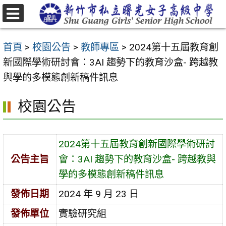
跳
至
選
主
單
首頁
>
校園公告
>
教師專區
>
2024第十五屆教育創
要
新國際學術研討會：3AI 趨勢下的教育沙盒- 跨越教
內
與學的多模態創新稿件訊息
容
區
校園公告
2024第十五屆教育創新國際學術研討
公告主旨
會：3AI 趨勢下的教育沙盒- 跨越教與
學的多模態創新稿件訊息
發佈日期
2024 年 9 月 23 日
發佈單位
實驗研究組