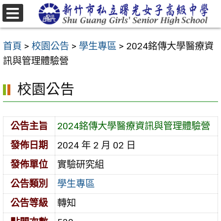
跳
至
選
主
單
首頁
>
校園公告
>
學生專區
>
2024銘傳大學醫療資
要
訊與管理體驗營
內
容
校園公告
區
公告主旨
2024銘傳大學醫療資訊與管理體驗營
發佈日期
2024 年 2 月 02 日
發佈單位
實驗研究組
公告類別
學生專區
公告等級
轉知