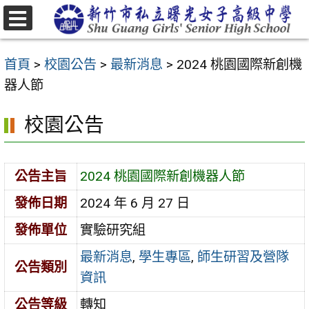
跳
至
選
主
單
首頁
>
校園公告
>
最新消息
>
2024 桃園國際新創機
要
器人節
內
容
校園公告
區
公告主旨
2024 桃園國際新創機器人節
發佈日期
2024 年 6 月 27 日
發佈單位
實驗研究組
最新消息
,
學生專區
,
師生研習及營隊
公告類別
資訊
公告等級
轉知