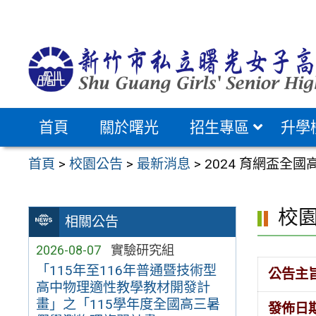
跳
至
主
要
內
容
首頁
關於曙光
招生專區
升學
區
首頁
>
校園公告
>
最新消息
>
2024 育網盃全
校
相關公告
2026-08-07
實驗研究組
「115年至116年普通暨技術型
公告主
高中物理適性教學教材開發計
畫」之「115學年度全國高三暑
發佈日