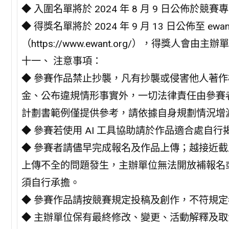
◆ 入圍名單將於 2024 年 8 月 9 日公佈於競賽
◆ 得獎名單將於 2024 年 9 月 13 日公佈至 e
（https://www.ewant.org/），得獎人會
十一、 注意事項：
◆ 參賽作品禁止抄襲，凡有抄襲或侵害他人著
金、公布違規情形事實外，一切法律責任由參賽者
計劃書範例僅提供參考，請依據自身規劃情況增
◆ 參賽若使用 AI 工具協助請於作品適合處自
◆ 參賽者請儘早完成報名及作品上傳；越接近
上傳不全的問題發生，主辦單位無法開放補報名
須自行承擔。
◆ 參賽作品請按競賽規定投稿及創作，不符規
◆ 主辦單位保有最終修改、變更、活動解釋及