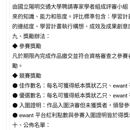
由國立陽明交通大學聘請專家學者組成評審小組，
來的知識、能力和態度。評比標準包含：學習計畫書
的連結度、學習計畫執行構想、成效及成果創意
九、獎勵辦法：
◆ 參賽獎勵
凡於期限內完成作品繳交並符合資格審查之參賽者，頒
勵。
◆ 競賽獎勵
⚫ 佳作數名：每名可獲得紙本獎狀乙只、ewant 平
⚫ 優選數名：每名可獲得紙本獎狀乙只、ewant 平
⚫ 入圍證明：作品入圍決審但未獲獎者，頒發
⚫ ewant 平台紅利點數與參賽入圍證明皆於得
十、公佈名單：