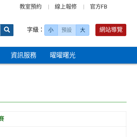
教室預約
線上報修
官方FB
送出
字級：
網站導覽
小
預設
大
搜
尋：
資訊服務
曜曜曙光
賽