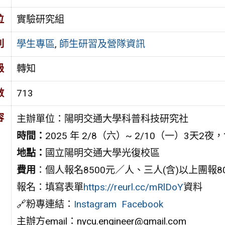
位
實驗研究組
別
學生專區
,
師生研習及營隊資訊
級
轉知
數
713
容
主辦單位：陽明交通大學科普科技研究社
時間：
2025 年 2/8（六）~ 2/10（一）3天
地點：
國立陽明交通大學光復校區
費用
：個人報名8500元／人、三人(含)以上團報8
報名：填寫表單
https://reurl.cc/mRlDoY
資料
🔗粉專連結：
Instagram
Facebook
主辦方email：nycu.engineer@gmail.com