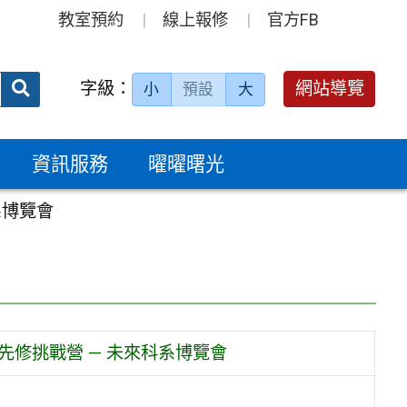
教室預約
線上報修
官方FB
送出
字級：
網站導覽
小
預設
大
搜
尋：
資訊服務
曜曜曙光
系博覽會
師先修挑戰營 — 未來科系博覽會