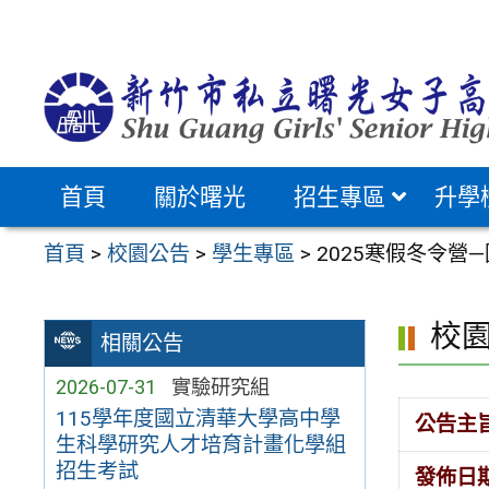
跳
至
主
要
內
容
首頁
關於曙光
招生專區
升學
區
首頁
>
校園公告
>
學生專區
>
2025寒假冬令營
校
相關公告
2026-07-31
實驗研究組
115學年度國立清華大學高中學
公告主
生科學研究人才培育計畫化學組
招生考試
發佈日