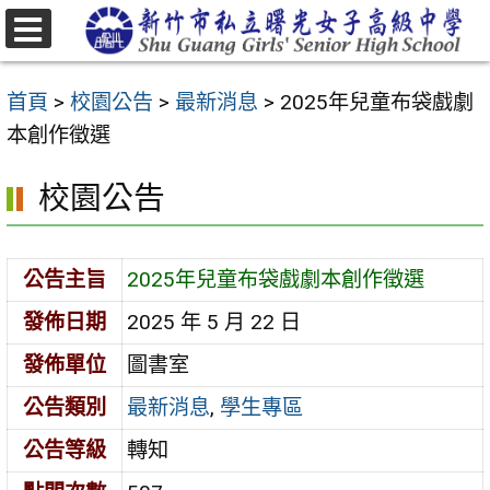
跳
至
選
主
單
首頁
>
校園公告
>
最新消息
>
2025年兒童布袋戲劇
要
本創作徵選
內
容
校園公告
區
公告主旨
2025年兒童布袋戲劇本創作徵選
發佈日期
2025 年 5 月 22 日
發佈單位
圖書室
公告類別
最新消息
,
學生專區
公告等級
轉知