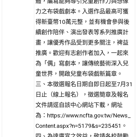
體，編寫能夠導引兒童創作力與想像
力之布袋戲劇本。入選作品最高可獲
得新臺幣10萬元整，並有機會參與後
續創作陪伴、演出發表等系列推廣計
畫，讓優秀作品受到更多關注，裨益
推廣。歡迎有志創作者加入，一起來
為「偶」寫劇本，讓傳統藝術深入兒
童世界，開啟兒童布袋戲新篇章。
三、本徵選報名日期自即日起至7月31
日止（線上報名），徵選簡章及報名
文件請逕自該中心網站下載，網址
為：https://www.ncfta.gov.tw/News_
Content.aspx?n=5179&s=235451。
四、為達廣宣之效益，敬請各校鼓勵