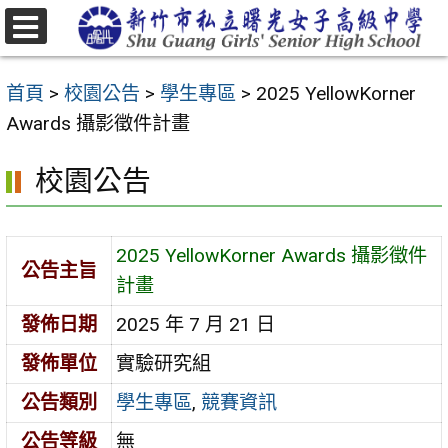
跳
至
選
主
單
首頁
>
校園公告
>
學生專區
>
2025 YellowKorner
要
Awards 攝影徵件計畫
內
容
校園公告
區
2025 YellowKorner Awards 攝影徵件
公告主旨
計畫
發佈日期
2025 年 7 月 21 日
發佈單位
實驗研究組
公告類別
學生專區
,
競賽資訊
公告等級
無